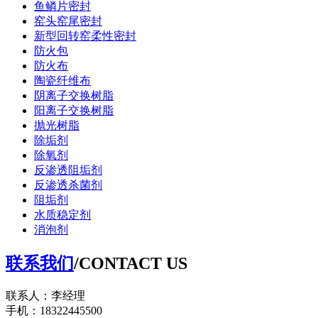
鱼鳞片密封
窑头窑尾密封
新型回转窑柔性密封
防火包
防火布
陶瓷纤维布
阴离子交换树脂
阳离子交换树脂
抛光树脂
除垢剂
除氧剂
反渗透阻垢剂
反渗透杀菌剂
阻垢剂
水质稳定剂
消泡剂
联系我们
/CONTACT US
联系人：李经理
手机：18322445500