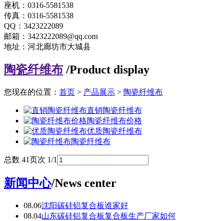
座机：0316-5581538
传真：0316-5581538
QQ：3423222089
邮箱：3423222089@qq.com
地址：河北廊坊市大城县
陶瓷纤维布
/Product display
您现在的位置：
首页
>
产品展示
>
陶瓷纤维布
直销陶瓷纤维布
陶瓷纤维布价格
优质陶瓷纤维布
陶瓷纤维布
总数 4
1
页次 1/1
新闻中心
/News center
08.06
沈阳碳硅铝复合板谁家好
08.04
山东碳硅铝复合板复合板生产厂家如何