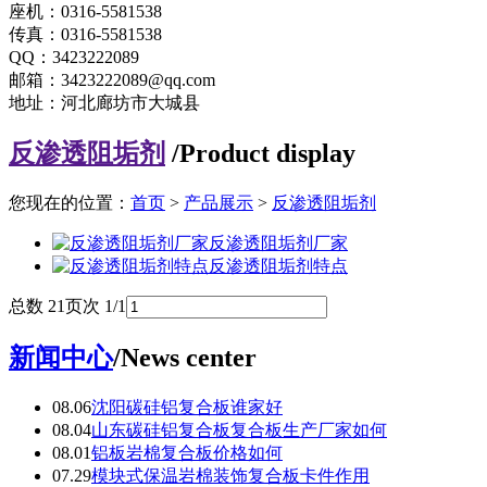
座机：0316-5581538
传真：0316-5581538
QQ：3423222089
邮箱：3423222089@qq.com
地址：河北廊坊市大城县
反渗透阻垢剂
/Product display
您现在的位置：
首页
>
产品展示
>
反渗透阻垢剂
反渗透阻垢剂厂家
反渗透阻垢剂特点
总数 2
1
页次 1/1
新闻中心
/News center
08.06
沈阳碳硅铝复合板谁家好
08.04
山东碳硅铝复合板复合板生产厂家如何
08.01
铝板岩棉复合板价格如何
07.29
模块式保温岩棉装饰复合板卡件作用