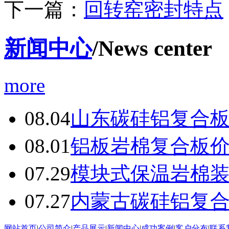
下一篇：
​回转窑密封特点
新闻中心
/News center
more
08.04
山东碳硅铝复合
08.01
铝板岩棉复合板
07.29
模块式保温岩棉
07.27
内蒙古碳硅铝复
网站首页
|
公司简介
|
产品展示
|
新闻中心
|
成功案例
|
客户分布
|
联系