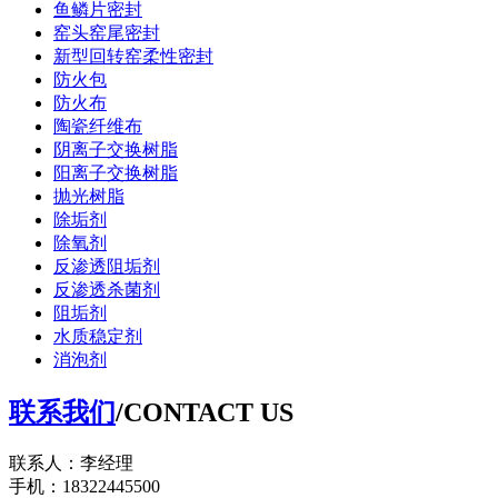
鱼鳞片密封
窑头窑尾密封
新型回转窑柔性密封
防火包
防火布
陶瓷纤维布
阴离子交换树脂
阳离子交换树脂
抛光树脂
除垢剂
除氧剂
反渗透阻垢剂
反渗透杀菌剂
阻垢剂
水质稳定剂
消泡剂
联系我们
/CONTACT US
联系人：李经理
手机：18322445500