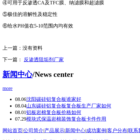
④可用于反渗透CA及TFC膜、纳滤膜和超滤膜
⑤极佳的溶解性及稳定性
⑥给水PH值在5-10范围内均有效
上一篇：
没有资料
下一篇：
反渗透阻垢剂厂家
新闻中心
/News center
more
08.06
沈阳碳硅铝复合板谁家好
08.04
山东碳硅铝复合板复合板生产厂家如何
08.01
铝板岩棉复合板价格如何
07.29
模块式保温岩棉装饰复合板卡件作用
网站首页
|
公司简介
|
产品展示
|
新闻中心
|
成功案例
|
客户分布
|
联系